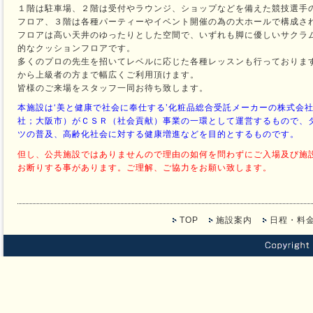
１階は駐車場、２階は受付やラウンジ、ショップなどを備えた競技選手
フロア、３階は各種パーティーやイベント開催の為の大ホールで構成さ
フロアは高い天井のゆったりとした空間で、いずれも脚に優しいサクラ
的なクッションフロアです。
多くのプロの先生を招いてレベルに応じた各種レッスンも行っておりま
から上級者の方まで幅広くご利用頂けます。
皆様のご来場をスタッフ一同お待ち致します。
本施設は‘美と健康で社会に奉仕する’化粧品総合受託メーカーの株式会
社；大阪市）がＣＳＲ（社会貢献）事業の一環として運営するもので、
ツの普及、高齢化社会に対する健康増進などを目的とするものです。
但し、公共施設ではありませんので理由の如何を問わずにご入場及び施
お断りする事があります。ご理解、ご協力をお願い致します。
TOP
施設案内
日程・料