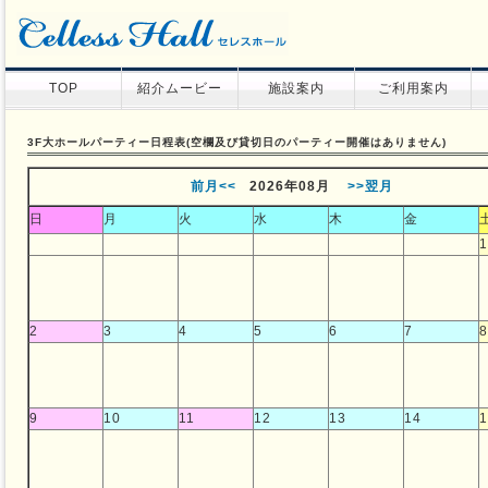
TOP
紹介ムービー
施設案内
ご利用案内
3F大ホールパーティー日程表(空欄及び貸切日のパーティー開催はありません)
前月<<
2026年08
月
>>翌月
日
月
火
水
木
金
1
2
3
4
5
6
7
8
9
10
11
12
13
14
1