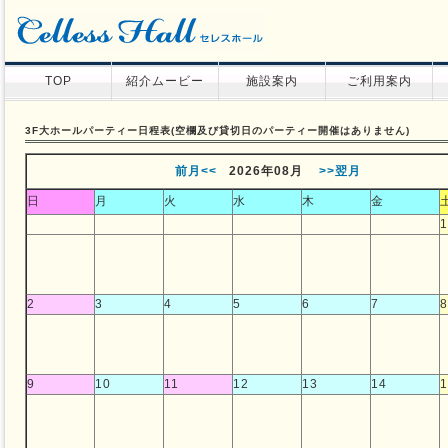
TOP
紹介ムービー
施設案内
ご利用案内
3F大ホールパーティー日程表(空欄及び貸切日のパーティー開催はありません)
前月<<
2026年08
月
>>翌月
日
月
火
水
木
金
1
2
3
4
5
6
7
8
9
10
11
12
13
14
1